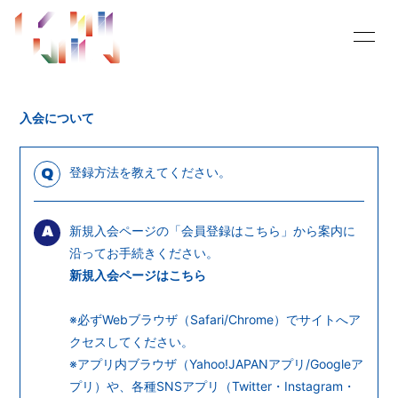
HOME
INFORMATION
入会について
SCHEDULE
MOVIE
RADIO
BLOG
登録方法を教えてください。
Q
PHOTO
PROFILE
新規入会ページの「会員登録はこちら」から案内に
A
Q&A
SHOPPING PANDA
沿ってお手続きください。
新規入会ページはこちら
buy in my mind
OFFICIAL SITE
※必ずWebブラウザ（Safari/Chrome）でサイトへア
クセスしてください。
※アプリ内ブラウザ（Yahoo!JAPANアプリ/Googleア
プリ）や、各種SNSアプリ（Twitter・Instagram・