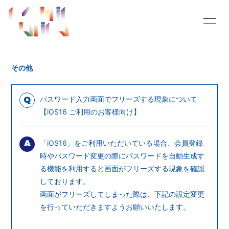
HOME
INFORMATION
その他
SCHEDULE
MOVIE
RADIO
BLOG
パスワード入力画面でフリーズする現象について
Q
【iOS16 ご利用のお客様向け】
PHOTO
PROFILE
「iOS16」をご利用いただいている場合、会員登録
Q&A
SHOPPING PANDA
A
時やパスワード変更の際にパスワードを自動生成す
buy in my mind
OFFICIAL SITE
る機能を利用すると画面がフリーズする現象を確認
しております。
画面がフリーズしてしまった際は、下記の設定変更
を行っていただきますようお願いいたします。