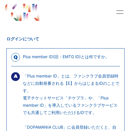
HOME
INFORMATION
ログインについて
SCHEDULE
MOVIE
RADIO
BLOG
Plus member ID(旧：EMTG ID)とは何ですか。
Q
PHOTO
PROFILE
「Plus member ID」とは、ファンクラブ会員登録時
A
Q&A
SHOPPING PANDA
などに自動発番される【E】からはじまるIDのことで
す。
buy in my mind
OFFICIAL SITE
電子チケットサービス「
チケプラ
」や、「Plus
member ID」を導入しているファンクラブサービス
でも共通してご利用いただけるIDです。
「DOPAMANIA CLUB」に会員登録いただくと、自