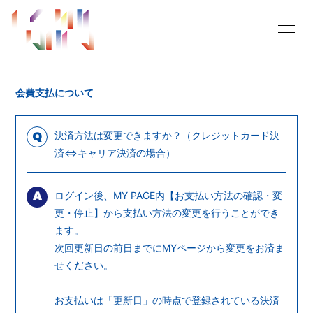
HOME
INFORMATION
会費支払について
SCHEDULE
MOVIE
RADIO
BLOG
決済方法は変更できますか？（クレジットカード決
Q
済⇔キャリア決済の場合）
PHOTO
PROFILE
ログイン後、MY PAGE内【お支払い方法の確認・変
Q&A
SHOPPING PANDA
A
更・停止】から支払い方法の変更を行うことができ
buy in my mind
OFFICIAL SITE
ます。
次回更新日の前日までにMYページから変更をお済ま
せください。
お支払いは「更新日」の時点で登録されている決済